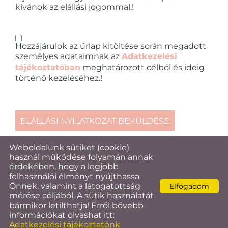
kívánok az elállási jogommal.!
Hozzájárulok az űrlap kitöltése során megadott
személyes adataimnak az
Adatkezelési
tájékoztatóban
meghatározott célból és ideig
történő kezeléséhez.!
Weboldalunk sütiket (cookie)
használ működése folyamán annak
© 2026 - Egerszeghús Kft.
érdekében, hogy a legjobb
felhasználói élményt nyújthassa
Oldal információk
l
Adatkezelési tájékoztató
l
Önnek, valamint a látogatottság
Elfogadom
ÁSZF
l
Impresszum
l
Elállási nyilatkozat
mérése céljából. A sütik használatát
bármikor letilthatja! Erről bővebb
információkat olvashat itt:
Adatkezelési tájékoztatónk