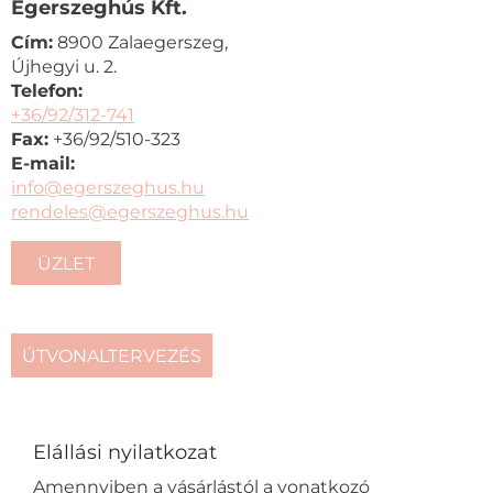
Egerszeghús Kft.
Cím:
8900 Zalaegerszeg,
Újhegyi u. 2.
Telefon:
+36/92/312-741
Fax:
+36/92/510-323
E-mail:
info@egerszeghus.hu
rendeles@egerszeghus.hu
ÜZLET
ÚTVONALTERVEZÉS
Elállási nyilatkozat
Amennyiben a vásárlástól a vonatkozó